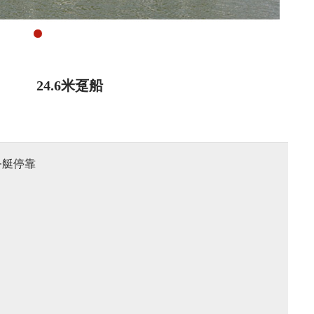
1
2
3
4
5
6
24.6米趸船
务艇停靠