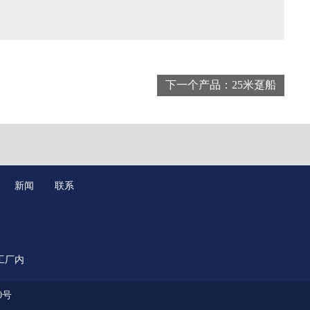
下一个产品：25米趸船
新闻
联系
工厂内
0号