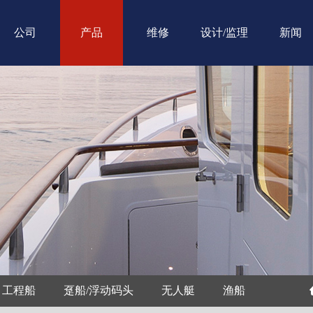
公司
产品
维修
设计/监理
新闻
工程船
趸船/浮动码头
无人艇
渔船