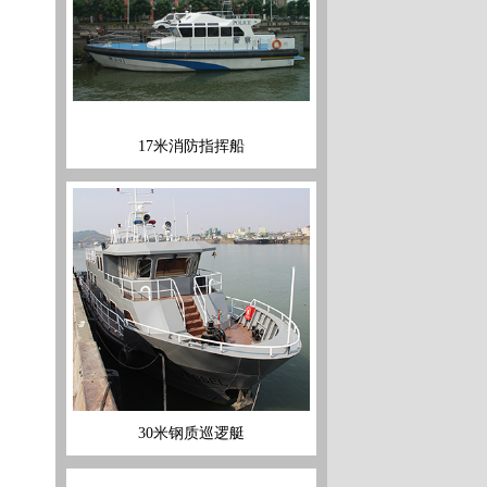
30米钢质巡逻艇