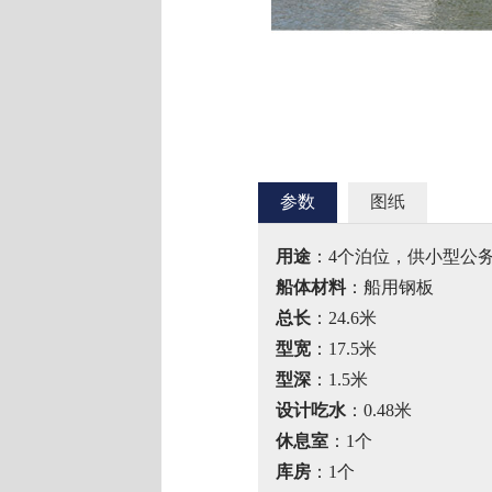
参数
图纸
用途
：4个泊位，供小型公
船体材料
：船用钢板
总长
：24.6米
型宽
：17.5米
型深
：1.5米
设计吃水
：0.48米
休息室
：1个
库房
：1个