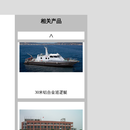
相关产品
30米铝合金巡逻艇
>
17米消防指挥船