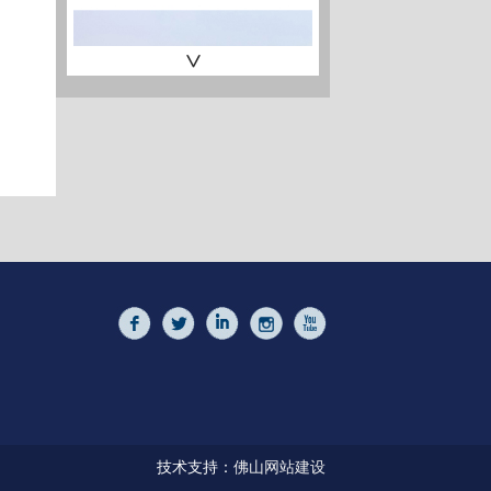
27米消防执法船
>
16米引航船
技术支持：
佛山网站建设